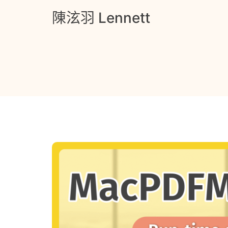
Skip
陳泫羽 Lennett
to
content