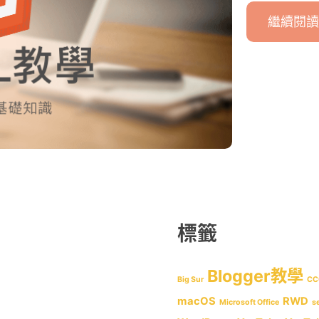
繼續閱讀
標籤
Blogger教學
Big Sur
CC
macOS
RWD
Microsoft Office
s