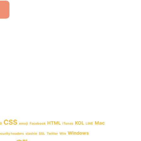
CSS
HTML
KOL
Mac
0
emoji
Facebook
iTunes
LINE
Windows
ecurity headers
slashie
SSL
Twitter
Win