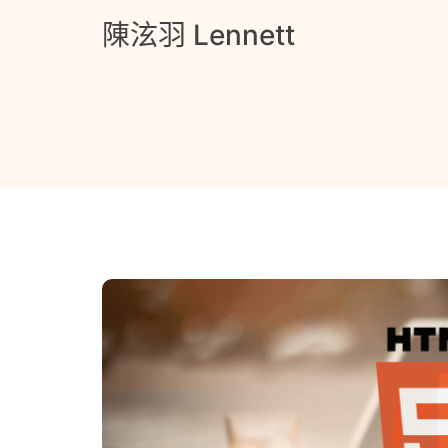
Skip
陳泫羽 Lennett
to
content